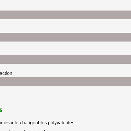
ction​
s
lames interchangeables polyvalentes