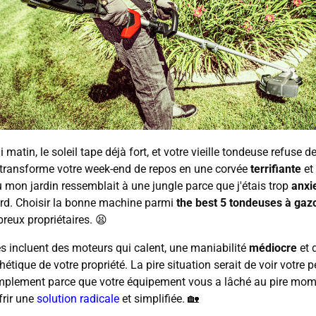
atin, le soleil tape déjà fort, et votre vieille tondeuse refuse d
transforme votre week-end de repos en une corvée
terrifiante
et 
 mon jardin ressemblait à une jungle parce que j'étais trop
anxi
ourd. Choisir la bonne machine parmi
the best 5 tondeuses à gaz
eux propriétaires. 😫
es incluent des moteurs qui calent, une maniabilité
médiocre
et 
hétique de votre propriété. La pire situation serait de voir votre
mplement parce que votre équipement vous a lâché au pire mom
frir une
solution radicale
et simplifiée. 🏡