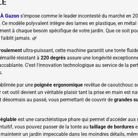
LE
 À Gazon
s'impose comme le leader incontesté du marché en 20
. Ce modèle polyvalent intègre des lames en plastique, en métal
ément à chaque besoin spécifique de votre jardin. Que ce soit po
 faiblit jamais. 🌿
 roulement
ultra-puissant, cette machine garantit une tonte flui
 émaillé résistant à
220 degrés
assure une longévité exceptionne
ccablante. C'est l'innovation technologique au service de la pe
s.
sublimée par une
poignée ergonomique
revêtue de caoutchouc so
 cet outil devient un véritable plaisir tant la prise en main est na
t désormais au passé, vous permettant de couvrir de
grandes s
réglable
est une caractéristique phare qui permet d'accéder aux re
ntuitif, vous pouvez passer de la tonte au
taillage de bordures
e
our maintenir un jardin impeccable dans les moindres détails, mêm