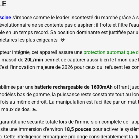
LE
scine
s'impose comme le leader incontesté du marché grâce à 
évolutionnaire ne se contente pas d'aspirer ; il frotte et filtre l'
ble en un temps record. Sa position dominante est justifiée par 
étaires les plus exigeants. 💎
pteur intégrée, cet appareil assure une
protection automatique 
on massif de
20L/min
permet de capturer aussi bien le limon que l
'est l'innovation majeure de 2026 pour ceux qui refusent les co
sublimée par une
batterie rechargeable de 1600mAh
offrant jus
odèles bas de gamme, la puissance reste constante tout au long
 fois au même endroit. La manipulation est facilitée par un mât
es maux de dos. 🏊
garantit une sécurité totale lors de l'immersion complète de l'appa
ssite une immersion d'environ
18,5 pouces
pour activer le systèm
. Cette intelligence embarquée prolonge considérablement la du