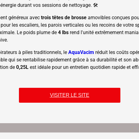
nergie durant vos sessions de nettoyage. 🛠️
ement généreux avec
trois têtes de brosse
amovibles conçues pour 
t pour les escaliers, les parois verticales ou les recoins de votre
aximale. Le poids plume de
4 lbs
rend l'unité extrêmement mania
ive.
ateurs à piles traditionnels, le
AquaVacim
réduit les coûts opé
able qui se rentabilise rapidement grâce à sa durabilité et so
ation de
0,25L
est idéale pour un entretien quotidien rapide et eff
VISITER LE SITE