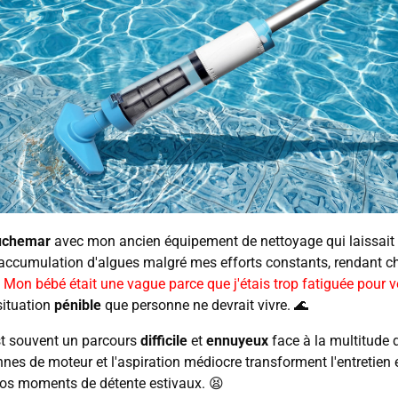
uchemar
avec mon ancien équipement de nettoyage qui laissait 
l'accumulation d'algues malgré mes efforts constants, rendant 
.
Mon bébé était une vague parce que j'étais trop fatiguée pour vé
situation
pénible
que personne ne devrait vivre. 🌊
est souvent un parcours
difficile
et
ennuyeux
face à la multitude d
nes de moteur et l'aspiration médiocre transforment l'entretien
os moments de détente estivaux. 😫