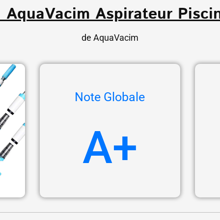
. AquaVacim Aspirateur Pisci
de AquaVacim
Note Globale
A+