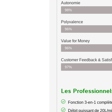
Autonomie
98%
Polyvalence
96%
Value for Money
96%
Customer Feedback & Satisfa
97%
Les Professionnel
Fonction 3-en-1 complèt
Débit puissant de 20L/m