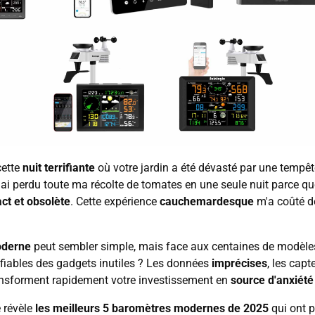
cette
nuit terrifiante
où votre jardin a été dévasté par une tempê
 J'ai perdu toute ma récolte de tomates en une seule nuit parce
ct et obsolète
. Cette expérience
cauchemardesque
m'a coûté de
oderne
peut sembler simple, mais face aux centaines de modèl
s fiables des gadgets inutiles ? Les données
imprécises
, les cap
nsforment rapidement votre investissement en
source d'anxiét
e révèle
les meilleurs 5 baromètres modernes de 2025
qui ont p