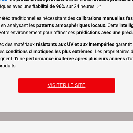
iques avec une
fiabilité de 96%
sur 24 heures. 📈
étéo traditionnelles nécessitant des
calibrations manuelles fas
t en analysant les
patterns atmosphériques locaux
. Cette
intelli
votre environnement pour affiner ses
prédictions avec une préci
ec des matériaux
résistants aux UV et aux intempéries
garantit
les
conditions climatiques les plus extrêmes
. Les propriétaires 
ignent d'une
performance inaltérée après plusieurs années
d'ut
produits.
VISITER LE SITE