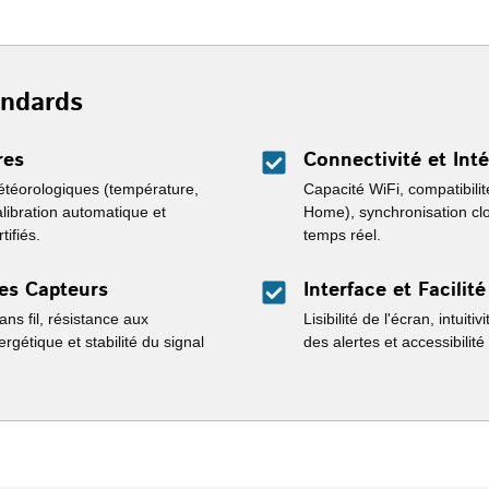
andards
res
Connectivité et Int
téorologiques (température,
Capacité WiFi, compatibili
libration automatique et
Home), synchronisation cl
tifiés.
temps réel.
des Capteurs
Interface et Facilité
ns fil, résistance aux
Lisibilité de l'écran, intui
gétique et stabilité du signal
des alertes et accessibili