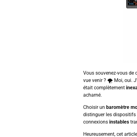
Vous souvenez-vous de 
vue venir ? 🌪️ Moi, oui.
était complètement
inexa
acharné.
Choisir un
baromètre m
distinguer les dispositif
connexions
instables
tra
Heureusement, cet articl