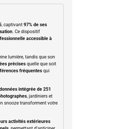
5
, captivant
97% de ses
isation
. Ce dispositif
fessionnelle accessible à
ne lumière, tandis que son
ées précises
quelle que soit
rférences fréquentes
qui
données intégrée de 251
 photographes
, jardiniers et
n snooze transforment votre
eurs activités extérieures
nels
, permettant d'anticiper