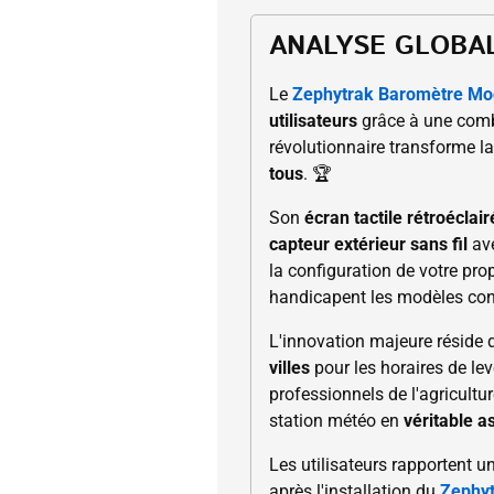
ANALYSE GLOBA
Le
Zephytrak Baromètre Mo
utilisateurs
grâce à une comb
révolutionnaire transforme 
tous
. 🏆
Son
écran tactile rétroéclair
capteur extérieur sans fil
av
la configuration de votre pro
handicapent les modèles con
L'innovation majeure réside
villes
pour les horaires de lev
professionnels de l'agricultu
station météo en
véritable a
Les utilisateurs rapportent u
après l'installation du
Zephy