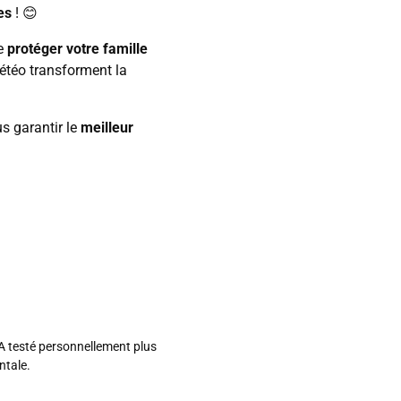
es
! 😊
de
protéger votre famille
étéo transforment la
s garantir le
meilleur
A testé personnellement plus
ntale.