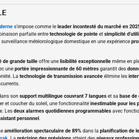
LE
derne
s'impose comme le
leader incontesté du marché en 202
inaison parfaite entre
technologie de pointe
et
simplicité d'util
la surveillance météorologique domestique en une expérience
pro
é de grande taille
offre une
lisibilité exceptionnelle
même en plei
ec une
portée impressionnante de 60 mètres
garantit des
donn
priété. La
technologie de transmission avancée
élimine les
inte
currents.
 dans son
support multilingue couvrant 7 langues
et sa
base de 
er et coucher du soleil, une fonctionnalité
inestimable pour les
re. Les
deux alarmes quotidiennes programmables
avec fonctio
ssistant personnel
.
ne
amélioration spectaculaire de 89%
dans la
planification de l
trak
. La
précision des prévisions
atteint des
niveaux profession