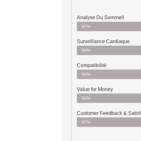
Analyse Du Sommeil
97%
Surveillance Cardiaque
98%
Compatibilité
96%
Value for Money
96%
Customer Feedback & Satisfa
97%