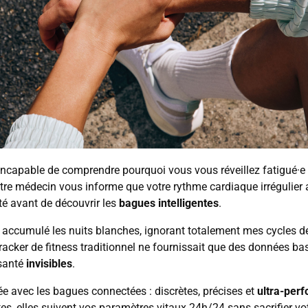
incapable de comprendre pourquoi vous vous réveillez fatigué·e
otre médecin vous informe que votre rythme cardiaque irrégulier a
lité avant de découvrir les
bagues intelligentes
.
i accumulé les nuits blanches, ignorant totalement mes cycles 
racker de fitness traditionnel ne fournissait que des données ba
 santé
invisibles
.
vée avec les bagues connectées : discrètes, précises et
ultra-per
 elles suivent vos paramètres vitaux 24h/24 sans sacrifier votre