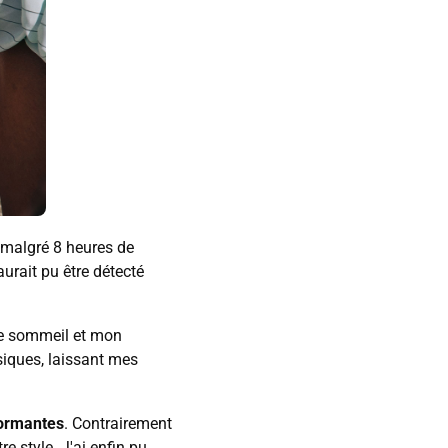
 malgré 8 heures de
urait pu être détecté
de sommeil et mon
siques, laissant mes
formantes
. Contrairement
 style. J'ai enfin pu