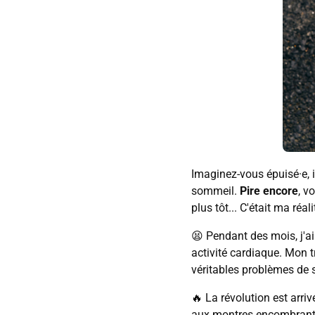
Imaginez-vous épuisé·e, 
sommeil.
Pire encore
, v
plus tôt... C'était ma réa
😫 Pendant des mois, j'a
activité cardiaque. Mon t
véritables problèmes de
🔥 La révolution est arri
aux montres encombrantes,